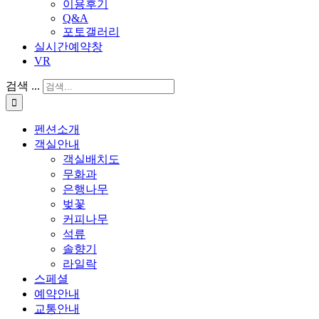
이용후기
Q&A
포토갤러리
실시간예약창
VR
검색 ...
펜션소개
객실안내
객실배치도
무화과
은행나무
벚꽃
커피나무
석류
솔향기
라일락
스페셜
예약안내
교통안내