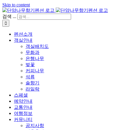
Skip to content
검색 ...
펜션소개
객실안내
객실배치도
무화과
은행나무
벚꽃
커피나무
석류
솔향기
라일락
스페셜
예약안내
교통안내
여행정보
커뮤니티
공지사항