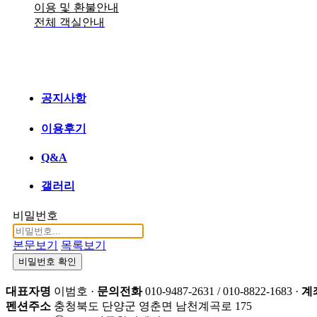
이용 및 환불안내
전체 객실안내
공지사항
이용후기
Q&A
갤러리
비밀번호
본문보기
목록보기
비밀번호 확인
대표자명
이범호 ·
문의전화
010-9487-2631 / 010-8822-1683 ·
계
펜션주소
충청북도 단양군 영춘면 남천계곡로 175