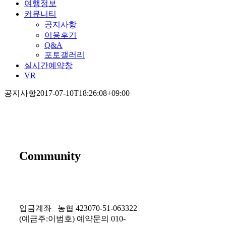
여행정보
커뮤니티
공지사항
이용후기
Q&A
포토갤러리
실시간예약창
VR
공지사항
2017-07-10T18:26:08+09:00
Community
입금계좌
농협 423070-51-063322
(예금주:이범호)
예약문의
010-