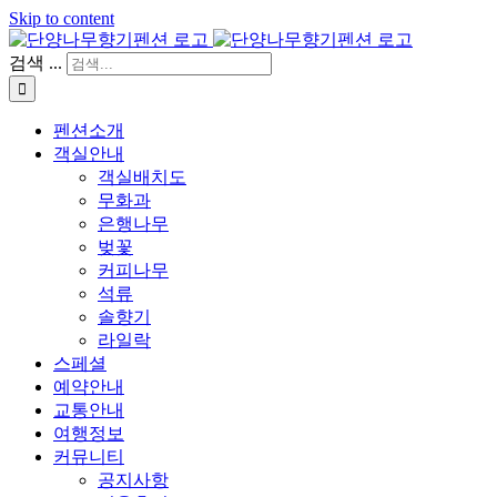
Skip to content
검색 ...
펜션소개
객실안내
객실배치도
무화과
은행나무
벚꽃
커피나무
석류
솔향기
라일락
스페셜
예약안내
교통안내
여행정보
커뮤니티
공지사항