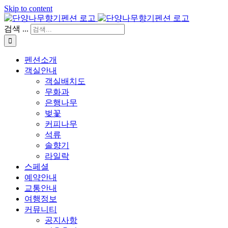
Skip to content
검색 ...
펜션소개
객실안내
객실배치도
무화과
은행나무
벚꽃
커피나무
석류
솔향기
라일락
스페셜
예약안내
교통안내
여행정보
커뮤니티
공지사항