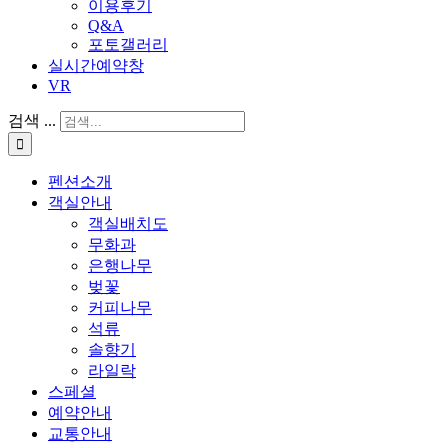
이용후기
Q&A
포토갤러리
실시간예약창
VR
검색 ...
펜션소개
객실안내
객실배치도
무화과
은행나무
벚꽃
커피나무
석류
솔향기
라일락
스페셜
예약안내
교통안내